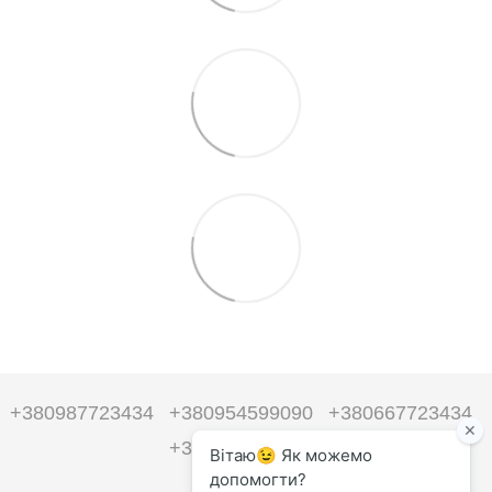
+380987723434
+380954599090
+380667723434
+380954599090
Контакты