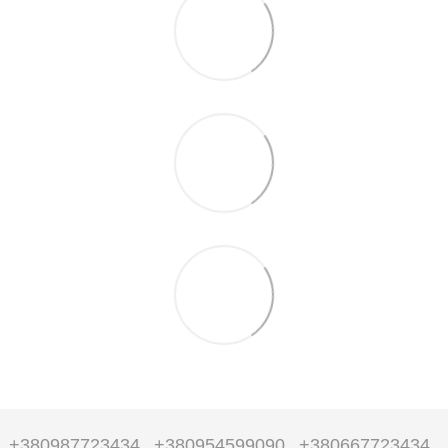
+380987723434
+380954599090
+380667723434