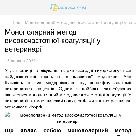
Блог
Монополярний метод високочастотної коагуляції у вете
Монополярний метод
високочастотної коагуляції у
ветеринарії
13 червня 2022
У діагностиці та лікуванні тварин сьогодні використовуються
найдосконаліші технології із класичної медицини. Але
більшість із них модернізовано під специфіку анатомії
ветеринарних пацієнтів. Одним з найбільш затребуваних
вважається монополярний метод високочастотної коагуляції. У
ветеринарії він має широкий попит, оскільки істотно розширює
можливості хірургії.
Що являє собою монополярний метод