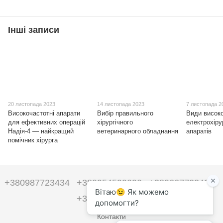
Інші записи
20 листопада 2023
14 листопада 2023
7 листопада 2
Високочастотні апарати
Вибір правильного
Види висок
для ефективних операцій
хірургічного
електрохіру
Надія-4 — найкращий
ветеринарного обладнання
апаратів
помічник хірурга
+380987723434
+380954599090
+380667723434
+380954599090
Контакти