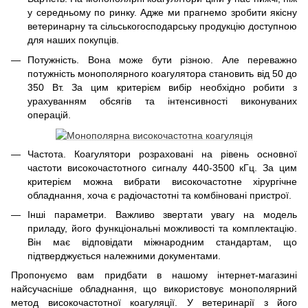
у середньому по ринку. Адже ми прагнемо зробити якісну
ветеринарну та сільськогосподарську продукцію доступною
для наших покупців.
Потужність. Вона може бути різною. Але переважно
потужність монополярного коагулятора становить від 50 до
350 Вт. За цим критерієм вибір необхідно робити з
урахуванням обсягів та інтенсивності виконуваних
операцій.
Частота. Коагулятори розраховані на рівень основної
частоти високочастотного сигналу 440-3500 кГц. За цим
критерієм можна вибрати високочастотне хірургічне
обладнання, хоча є радіочастотні та комбіновані пристрої.
Інші параметри. Важливо звертати увагу на модель
приладу, його функціональні можливості та комплектацію.
Він має відповідати міжнародним стандартам, що
підтверджується належними документами.
Пропонуємо вам придбати в нашому інтернет-магазині
найсучасніше обладнання, що використовує монополярний
метод високочастотної коагуляції. У ветеринарії з його