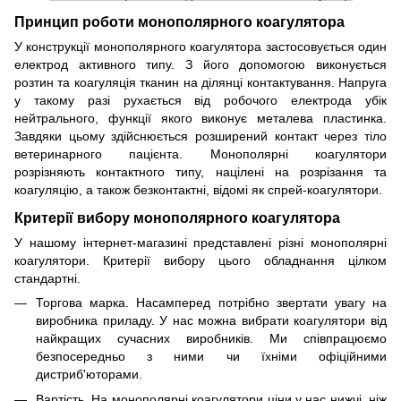
Принцип роботи монополярного коагулятора
У конструкції монополярного коагулятора застосовується один
електрод активного типу. З його допомогою виконується
розтин та коагуляція тканин на ділянці контактування. Напруга
у такому разі рухається від робочого електрода убік
нейтрального, функції якого виконує металева пластинка.
Завдяки цьому здійснюється розширений контакт через тіло
ветеринарного пацієнта. Монополярні коагулятори
розрізняють контактного типу, націлені на розрізання та
коагуляцію, а також безконтактні, відомі як спрей-коагулятори.
Критерії вибору монополярного коагулятора
У нашому інтернет-магазині представлені різні монополярні
коагулятори. Критерії вибору цього обладнання цілком
стандартні.
Торгова марка. Насамперед потрібно звертати увагу на
виробника приладу. У нас можна вибрати коагулятори від
найкращих сучасних виробників. Ми співпрацюємо
безпосередньо з ними чи їхніми офіційними
дистриб'юторами.
Вартість. На монополярні коагулятори ціни у нас нижчі, ніж