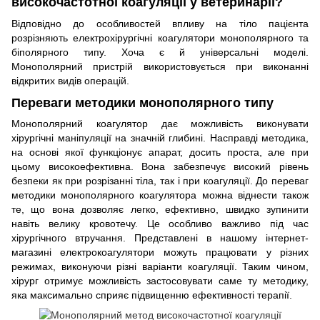
високочастотної коагуляції у ветеринарії?
Відповідно до особливостей впливу на тіло пацієнта
розрізняють електрохірургічні коагулятори монополярного та
біполярного типу. Хоча є й універсальні моделі.
Монополярний пристрій використовується при виконанні
відкритих видів операцій.
Переваги методики монополярного типу
Монополярний коагулятор дає можливість виконувати
хірургічні маніпуляції на значній глибині. Насправді методика,
на основі якої функціонує апарат, досить проста, але при
цьому високоефективна. Вона забезпечує високий рівень
безпеки як при розрізанні тіла, так і при коагуляції. До переваг
методики монополярного коагулятора можна віднести також
те, що вона дозволяє легко, ефективно, швидко зупинити
навіть велику кровотечу. Це особливо важливо під час
хірургічного втручання. Представлені в нашому інтернет-
магазині електрокоагулятори можуть працювати у різних
режимах, виконуючи різні варіанти коагуляції. Таким чином,
хірург отримує можливість застосовувати саме ту методику,
яка максимально сприяє підвищенню ефективності терапії.