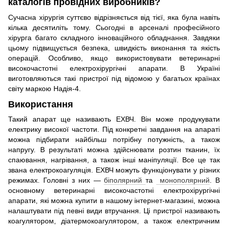
каталогів провідних виробників?
Сучасна хірургія суттєво відрізняється від тієї, яка була навіть
кілька десятиліть тому. Сьогодні в арсеналі професійного
хірурга багато складного інноваційного обладнання. Завдяки
цьому підвищується безпека, швидкість виконання та якість
операцій. Особливо, якщо використовувати ветеринарні
високочастотні електрохірургічні апарати. В Україні
виготовляються такі пристрої під відомою у багатьох країнах
світу маркою Надія-4.
Використання
Такий апарат ще називають ЕХВЧ. Він може продукувати
електрику високої частоти. Під конкретні завдання на апараті
можна підбирати найбільш потрібну потужність, а також
напругу. В результаті можна здійснювати розтин тканин, їх
спаювання, нагрівання, а також інші маніпуляції. Все це так
звана електрокоагуляція. ЕХВЧ можуть функціонувати у різних
режимах. Головні з них —
біполярний
та
монополярний
. В
основному ветеринарні високочастотні електрохірургічні
апарати, які можна купити в нашому інтернет-магазині, можна
налаштувати під певні види втручання. Ці пристрої називають
коагулятором, діатермокоагулятором, а також електричним