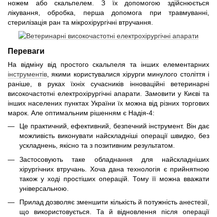
ножем або скальпелем. З їх допомогою здійснюється
лікування, обробка, перша допомога при травмуванні,
стерилізація ран та мікрохірургічні втручання.
Переваги
На відміну від простого скальпеля та інших елементарних
інструментів
, якими користувалися хірурги минулого століття і
раніше, в руках їхніх сучасників інноваційні ветеринарні
високочастотні електрохірургічні апарати. Замовити у Києві та
інших населених пунктах України їх можна від різних торгових
марок. Але оптимальним рішенням є Надія-4:
Це практичний, ефективний, безпечний інструмент. Він дає
можливість виконувати найскладніші операції швидко, без
ускладнень, якісно та з позитивним результатом.
Застосовують таке обладнання для найскладніших
хірургічних втручань. Хоча дана технологія є прийнятною
також у ході простіших операцій. Тому її можна вважати
універсальною.
Прилад дозволяє зменшити кількість й потужність анестезії,
що використовується. Та й відновлення після операції