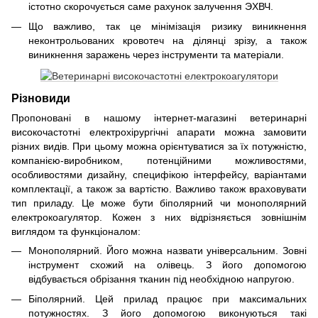
істотно скорочується саме рахунок залучення ЭХВЧ.
Що важливо, так це мінімізація ризику виникнення
неконтрольованих кровотеч на ділянці зрізу, а також
виникнення заражень через інструменти та матеріали.
Різновиди
Пропоновані в нашому інтернет-магазині ветеринарні
високочастотні електрохірургічні апарати можна замовити
різних видів. При цьому можна орієнтуватися за їх потужністю,
компанією-виробником, потенційними можливостями,
особливостями дизайну, специфікою інтерфейсу, варіантами
комплектації, а також за вартістю. Важливо також враховувати
тип приладу. Це може бути біполярний чи монополярний
електрокоагулятор. Кожен з них відрізняється зовнішнім
виглядом та функціоналом:
Монополярний. Його можна назвати універсальним. Зовні
інструмент схожий на олівець. З його допомогою
відбувається обрізання тканин під необхідною напругою.
Біполярний. Цей прилад працює при максимальних
потужностях. З його допомогою виконуються такі