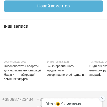
Новий коментар
Інші записи
20 листопада 2023
14 листопада 2023
7 листопада 2
Високочастотні апарати
Вибір правильного
Види висок
для ефективних операцій
хірургічного
електрохіру
Надія-4 — найкращий
ветеринарного обладнання
апаратів
помічник хірурга
+380987723434
+380954599090
+380667723434