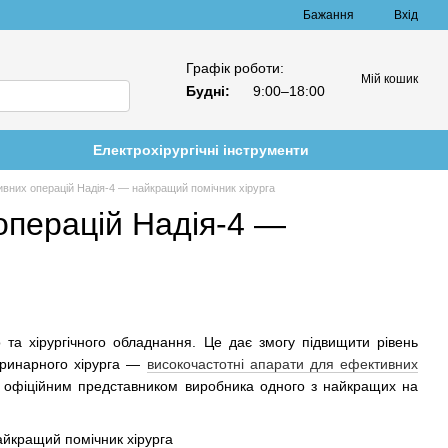
Бажання
Вхід
Графік роботи:
Мій кошик
Будні:
9:00–18:00
Електрохірургічні інструменти
ивних операцій Надія-4 — найкращий помічник хірурга
операцій Надія-4 —
о та хірургічного обладнання. Це дає змогу підвищити рівень
еринарного хірурга —
високочастотні апарати для ефективних
 є офіційним представником виробника одного з найкращих на