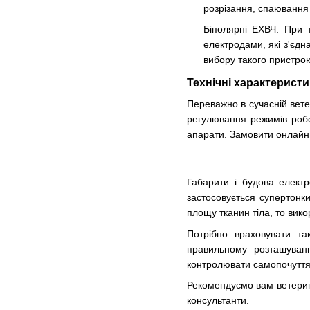
розрізання, спаювання 
Біполярні ЕХВЧ. При 
електродами, які з'єдн
вибору такого пристро
Технічні характерист
Переважно в сучасній вете
регулювання режимів робо
апарати. Замовити онлайн ї
Габарити і будова електр
застосовується супертонки
площу тканин тіла, то вико
Потрібно враховувати т
правильному розташуванн
контролювати самопочуття 
Рекомендуємо вам ветерин
консультанти.