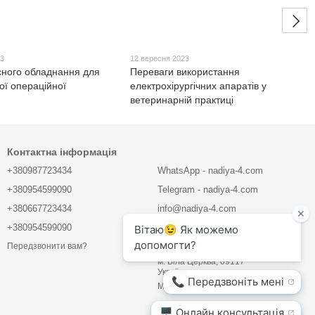
23
12 вересня 2023
сного обладнання для
Переваги використання
ої операційної
електрохірургічних апаратів у
ветеринарній практиці
Контактна інформація
+380987723434
WhatsApp - nadiya-4.com
+380954599090
Telegram - nadiya-4.com
+380667723434
info@nadiya-4.com
+380954599090
ТОВ "КОМПАНІЯ БІОВЕТ"
Передзвонити вам?
вул. Млинова 5, офіс 21
м. Біла Церква, 09117
Україна
Мапа проїзду