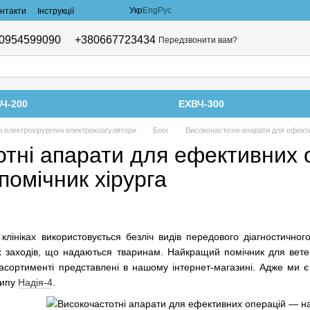
Укр
Eng
Рус
нтакти
Інструкції
0954599090
+380667723434
Передзвонити вам?
Ч-200
ЕХВЧ-300
 електрохірургічні електрокоагулятори
Блог
Високочастотні апарати для ефект
отні апарати для ефективних 
омічник хірурга
клініках використовується безліч видів передового діагностичног
их заходів, що надаються тваринам. Найкращий помічник для вет
 асортименті представлені в нашому інтернет-магазині. Адже ми
типу
Надія-4
.