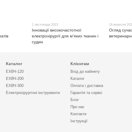
1 листопада 2023
18 вересня 20
Інновації високочастотної
Огляд суча
ратів
електрохірургії для м'яких тканин і
ветеринарн
судин
Каталог
Клієнтам
ЕХВЧ-120
Вхід до кабінету
ЕХВЧ-200
Каталог
ЕХВЧ-300
Оплата і доставка
Електрохірургічні інструменти
Гарантія та сервіс
Блог
Про нас
Контакти
Інструкції