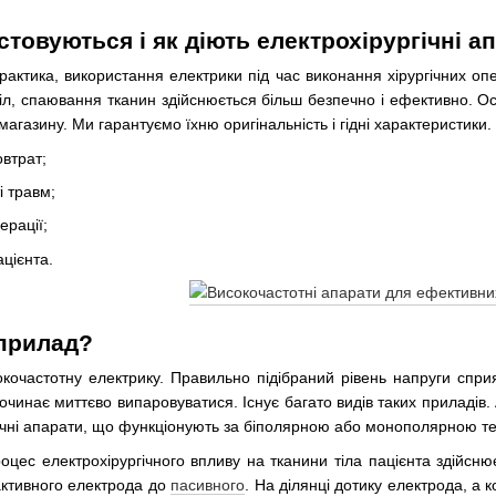
товуються і як діють електрохірургічні а
рактика, використання електрики під час виконання хірургічних опе
іл, спаювання тканин здійснюється більш безпечно і ефективно. О
магазину. Ми гарантуємо їхню оригінальність і гідні характеристики.
овтрат;
 травм;
ерації;
цієнта.
 прилад?
кочастотну електрику. Правильно підібраний рівень напруги спри
 починає миттєво випаровуватися. Існує багато видів таких приладі
ічні апарати, що функціонують за біполярною або монополярною те
цес електрохірургічного впливу на тканини тіла пацієнта здійснює
активного електрода до
пасивного
. На ділянці дотику електрода, а 