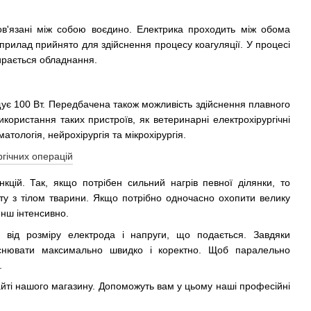
ов'язані між собою воєдино. Електрика проходить між обома
 прилад прийнято для здійснення процесу коагуляції. У процесі
ирається обладнання.
ує 100 Вт. Передбачена також можливість здійснення плавного
ористання таких пристроїв, як ветеринарні електрохірургічні
тологія, нейрохірургія та мікрохірургія.
кцій. Так, якщо потрібен сильний нагрів певної ділянки, то
кту з тілом тварини. Якщо потрібно одночасно охопити велику
енш інтенсивно.
 від розміру електрода і напруги, що подається. Завдяки
ійснювати максимально швидко і коректно. Щоб паралельно
.
йті нашого магазину. Допоможуть вам у цьому наші професійні