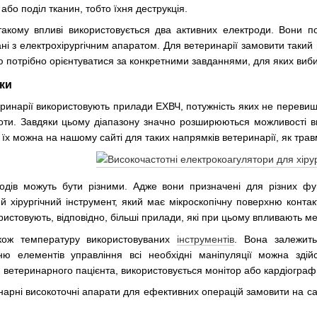
або поділ тканин, тобто їхня деструкція.
такому впливі використовується два активних електроди. Вони п
ані з електрохірургічним апаратом. Для ветеринарії замовити такий
ю потрібно орієнтуватися за конкретними завданнями, для яких виб
ики
ринарії використовують прилади ЕХВЧ, потужність яких не перевищ
ти. Завдяки цьому діапазону значно розширюються можливості вик
х можна на нашому сайті для таких напрямків ветеринарії, як травма
одів можуть бути різними. Адже вони призначені для різних фун
й хірургічний інструмент, який має мікроскопічну поверхню конта
ристовують, відповідно, більші прилади, які при цьому впливають м
акож температуру використовуваних
інструментів
. Вона залежить
ю елементів управління всі необхідні маніпуляції можна зд
ветеринарного пацієнта, використовується монітор або кардіограф
арні високоточні апарати для ефективних операцій замовити на са