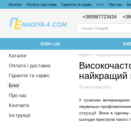
Перейти до основного контенту
Каталог
Оплата і доставка
Гарантія та сервіс
Блог
Про нас
Ко
+380987723434
+38
ЕХВЧ-120
ЕХВ
Каталог
НАДІЯ-4 — апарати високочастотні
Високочаст
Оплата і доставка
найкращий п
Гарантія та сервіс
Блог
20 листопада 2023
Про нас
У сучасних ветеринарних 
Контакти
лікувально-профілактичн
операцій
. Вони в гідному
Інструкції
сьогодні пристроїв такого 