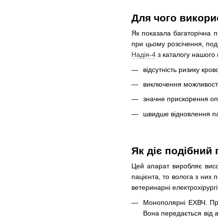
Для чого викорис
Як показала багаторічна п
при цьому розсічення, под
Надія-4
з каталогу нашого 
відсутність ризику кров
виключення можливості
значне прискорення оп
швидше відновлення па
Як діє подібний
Цей апарат виробляє висо
пацієнта, то волога з них
ветеринарні електрохірург
Монополярні ЕХВЧ. Про
Вона передається від 