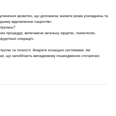
зупинення кровотеч, що допомагає знизити ризик ускладнень та
дшому відновленню пацієнтів».
втручань?
них процедур, включаючи загальну хірургію, гінекологію,
ірургічної операції».
тролю та точності. Апарати оснащені системами, які
нізми, що запобігають випадковому пошкодженню оточуючих