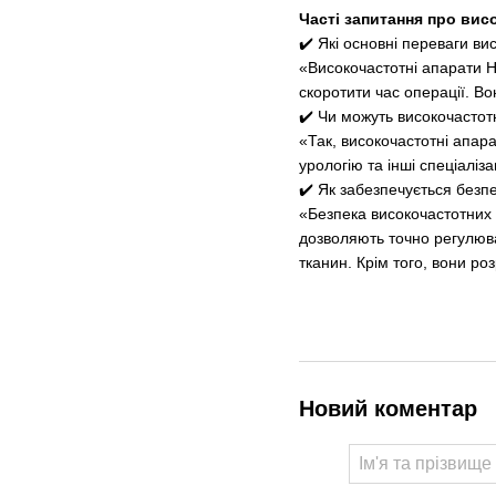
Часті запитання про вис
✔️ Які основні переваги в
«Високочастотні апарати Н
скоротити час операції. В
✔️ Чи можуть високочастот
«Так, високочастотні апара
урологію та інші спеціаліза
✔️ Як забезпечується безп
«Безпека високочастотних 
дозволяють точно регулюва
тканин. Крім того, вони р
Новий коментар