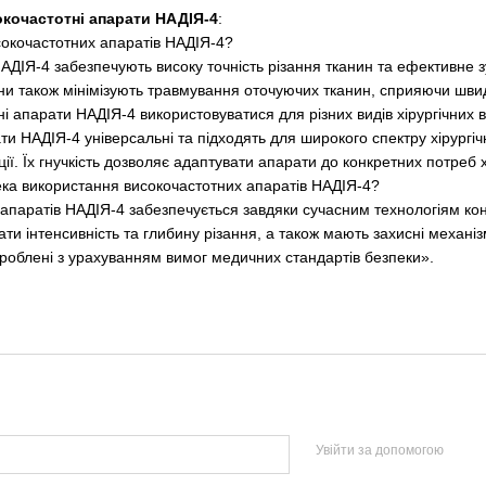
окочастотні апарати НАДІЯ-4
:
исокочастотних апаратів НАДІЯ-4?
АДІЯ-4 забезпечують високу точність різання тканин та ефективне 
они також мінімізують травмування оточуючих тканин, сприяючи шви
ні апарати НАДІЯ-4 використовуватися для різних видів хірургічних 
ти НАДІЯ-4 універсальні та підходять для широкого спектру хірургіч
ції. Їх гнучкість дозволяє адаптувати апарати до конкретних потреб х
ека використання високочастотних апаратів НАДІЯ-4?
апаратів НАДІЯ-4 забезпечується завдяки сучасним технологіям кон
ти інтенсивність та глибину різання, а також мають захисні меха
озроблені з урахуванням вимог медичних стандартів безпеки».
Увійти за допомогою