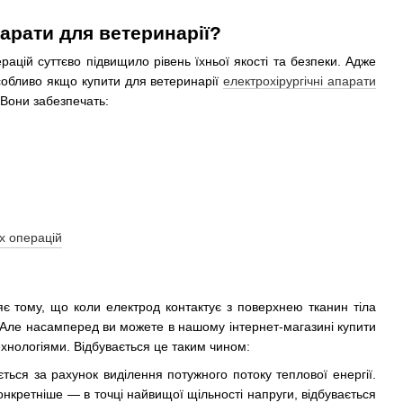
парати для ветеринарії?
рацій суттєво підвищило рівень їхньої якості та безпеки. Адже
собливо якщо купити для ветеринарії
електрохірургічні апарати
 Вони забезпечать:
яє тому, що коли електрод контактує з поверхнею тканин тіла
в. Але насамперед ви можете в нашому інтернет-магазині купити
хнологіями. Відбувається це таким чином:
ться за рахунок виділення потужного потоку теплової енергії.
конкретніше — в точці найвищої щільності напруги, відбувається