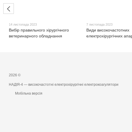
14 листопада 2023
7 листопада 2023
Вибір правильного хірургічного
Види високочастотних
ветеринарного обладнання
електрохірургічних апа
2026 ©
НАДІЯ-4 — високочастотні електрохірургічні електрокоагулятори
Мобільна версія